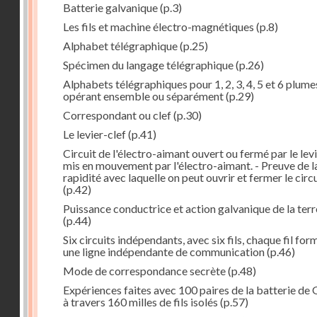
Batterie galvanique
(p.3)
Les fils et machine électro-magnétiques
(p.8)
Alphabet télégraphique
(p.25)
Spécimen du langage télégraphique
(p.26)
Alphabets télégraphiques pour 1, 2, 3, 4, 5 et 6 plume
opérant ensemble ou séparément
(p.29)
Correspondant ou clef
(p.30)
Le levier-clef
(p.41)
Circuit de l'électro-aimant ouvert ou fermé par le lev
mis en mouvement par l'électro-aimant. - Preuve de l
rapidité avec laquelle on peut ouvrir et fermer le circ
(p.42)
Puissance conductrice et action galvanique de la terr
(p.44)
Six circuits indépendants, avec six fils, chaque fil for
une ligne indépendante de communication
(p.46)
Mode de correspondance secrète
(p.48)
Expériences faites avec 100 paires de la batterie de 
à travers 160 milles de fils isolés
(p.57)