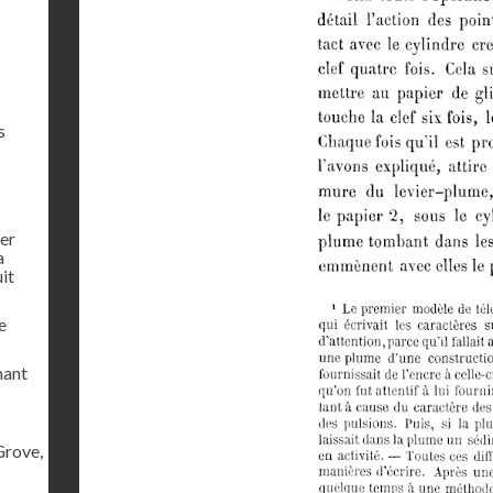
s
ier
a
uit
e
mant
Grove,