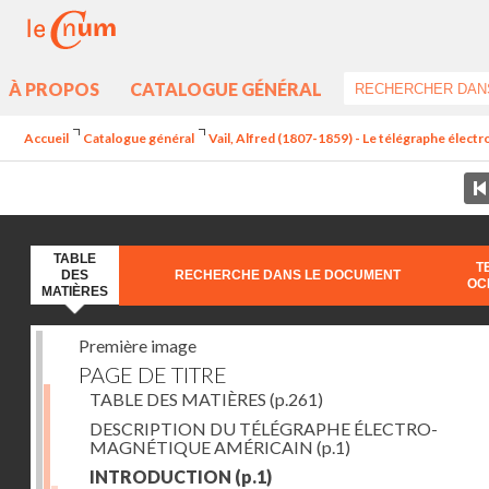
À PROPOS
CATALOGUE GÉNÉRAL
Accueil
Catalogue général
Vail, Alfred (1807-1859) - Le télégraphe élec
TABLE
T
DES
RECHERCHE DANS LE DOCUMENT
OC
MATIÈRES
Première image
PAGE DE TITRE
TABLE DES MATIÈRES
(p.261)
DESCRIPTION DU TÉLÉGRAPHE ÉLECTRO-
MAGNÉTIQUE AMÉRICAIN
(p.1)
INTRODUCTION
(p.1)