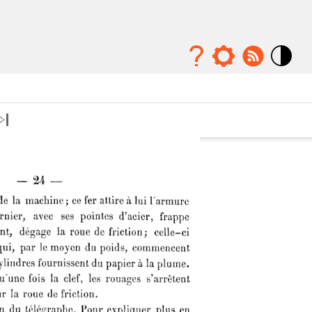
Mode
contraste
élévé