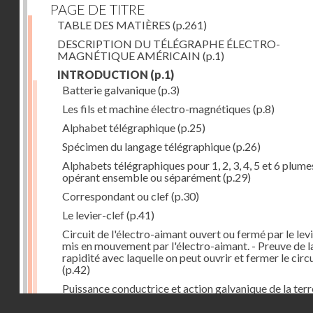
PAGE DE TITRE
TABLE DES MATIÈRES
(p.261)
DESCRIPTION DU TÉLÉGRAPHE ÉLECTRO-
MAGNÉTIQUE AMÉRICAIN
(p.1)
INTRODUCTION
(p.1)
Batterie galvanique
(p.3)
Les fils et machine électro-magnétiques
(p.8)
Alphabet télégraphique
(p.25)
Spécimen du langage télégraphique
(p.26)
Alphabets télégraphiques pour 1, 2, 3, 4, 5 et 6 plume
opérant ensemble ou séparément
(p.29)
Correspondant ou clef
(p.30)
Le levier-clef
(p.41)
Circuit de l'électro-aimant ouvert ou fermé par le lev
mis en mouvement par l'électro-aimant. - Preuve de l
rapidité avec laquelle on peut ouvrir et fermer le circ
(p.42)
Puissance conductrice et action galvanique de la terr
(p.44)
Droits réservés - CNAM