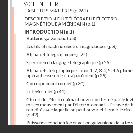
PAGE DE TITRE
TABLE DES MATIÈRES
(p.261)
DESCRIPTION DU TÉLÉGRAPHE ÉLECTRO-
MAGNÉTIQUE AMÉRICAIN
(p.1)
INTRODUCTION
(p.1)
Batterie galvanique
(p.3)
Les fils et machine électro-magnétiques
(p.8)
Alphabet télégraphique
(p.25)
Spécimen du langage télégraphique
(p.26)
Alphabets télégraphiques pour 1, 2, 3, 4, 5 et 6 plume
opérant ensemble ou séparément
(p.29)
Correspondant ou clef
(p.30)
Le levier-clef
(p.41)
Circuit de l'électro-aimant ouvert ou fermé par le lev
mis en mouvement par l'électro-aimant. - Preuve de l
rapidité avec laquelle on peut ouvrir et fermer le circ
(p.42)
Puissance conductrice et action galvanique de la terr
(p.44)
Droits réservés - CNAM