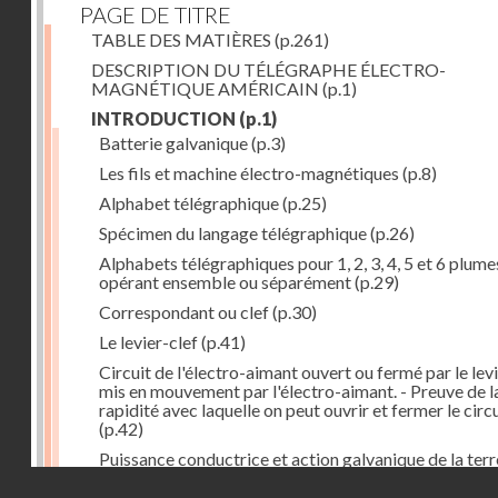
PAGE DE TITRE
TABLE DES MATIÈRES
(p.261)
DESCRIPTION DU TÉLÉGRAPHE ÉLECTRO-
MAGNÉTIQUE AMÉRICAIN
(p.1)
INTRODUCTION
(p.1)
Batterie galvanique
(p.3)
Les fils et machine électro-magnétiques
(p.8)
Alphabet télégraphique
(p.25)
Spécimen du langage télégraphique
(p.26)
Alphabets télégraphiques pour 1, 2, 3, 4, 5 et 6 plume
opérant ensemble ou séparément
(p.29)
Correspondant ou clef
(p.30)
Le levier-clef
(p.41)
Circuit de l'électro-aimant ouvert ou fermé par le lev
mis en mouvement par l'électro-aimant. - Preuve de l
rapidité avec laquelle on peut ouvrir et fermer le circ
(p.42)
Puissance conductrice et action galvanique de la terr
(p.44)
Droits réservés - CNAM