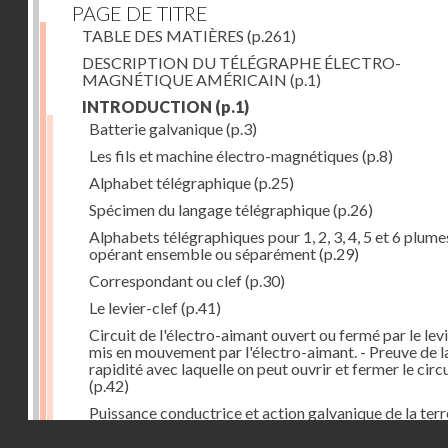
PAGE DE TITRE
TABLE DES MATIÈRES
(p.261)
DESCRIPTION DU TÉLÉGRAPHE ÉLECTRO-
MAGNÉTIQUE AMÉRICAIN
(p.1)
INTRODUCTION
(p.1)
Batterie galvanique
(p.3)
Les fils et machine électro-magnétiques
(p.8)
Alphabet télégraphique
(p.25)
Spécimen du langage télégraphique
(p.26)
Alphabets télégraphiques pour 1, 2, 3, 4, 5 et 6 plume
opérant ensemble ou séparément
(p.29)
Correspondant ou clef
(p.30)
Le levier-clef
(p.41)
Circuit de l'électro-aimant ouvert ou fermé par le lev
mis en mouvement par l'électro-aimant. - Preuve de l
rapidité avec laquelle on peut ouvrir et fermer le circ
(p.42)
Puissance conductrice et action galvanique de la terr
(p.44)
Droits réservés - CNAM