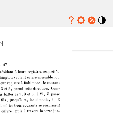
Mode
contraste
élévé