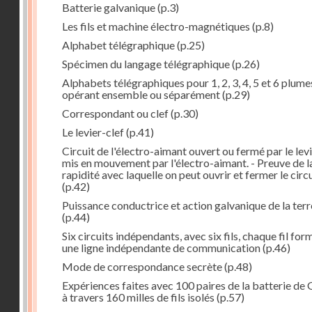
Batterie galvanique
(p.3)
Les fils et machine électro-magnétiques
(p.8)
Alphabet télégraphique
(p.25)
Spécimen du langage télégraphique
(p.26)
Alphabets télégraphiques pour 1, 2, 3, 4, 5 et 6 plume
opérant ensemble ou séparément
(p.29)
Correspondant ou clef
(p.30)
Le levier-clef
(p.41)
Circuit de l'électro-aimant ouvert ou fermé par le lev
mis en mouvement par l'électro-aimant. - Preuve de l
rapidité avec laquelle on peut ouvrir et fermer le circ
(p.42)
Puissance conductrice et action galvanique de la terr
(p.44)
Six circuits indépendants, avec six fils, chaque fil for
une ligne indépendante de communication
(p.46)
Mode de correspondance secrète
(p.48)
Expériences faites avec 100 paires de la batterie de 
à travers 160 milles de fils isolés
(p.57)