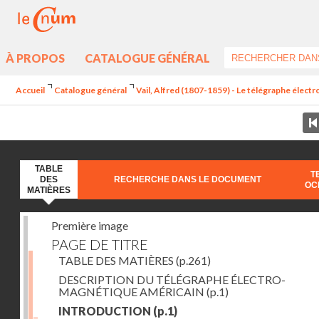
À PROPOS
CATALOGUE GÉNÉRAL
Accueil
Catalogue général
Vail, Alfred (1807-1859) - Le télégraphe élec
TABLE
T
DES
RECHERCHE DANS LE DOCUMENT
OC
MATIÈRES
Première image
PAGE DE TITRE
TABLE DES MATIÈRES
(p.261)
DESCRIPTION DU TÉLÉGRAPHE ÉLECTRO-
MAGNÉTIQUE AMÉRICAIN
(p.1)
INTRODUCTION
(p.1)