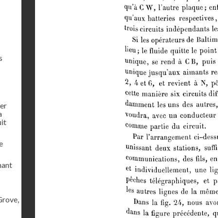
s
ier
a
uit
e
mant
Grove,