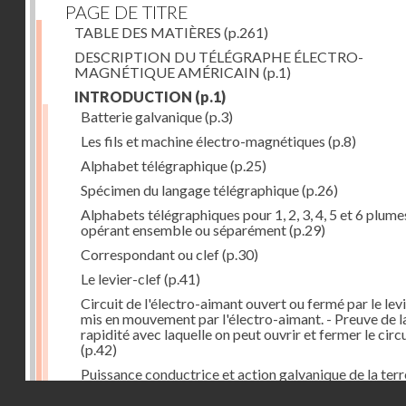
PAGE DE TITRE
TABLE DES MATIÈRES
(p.261)
DESCRIPTION DU TÉLÉGRAPHE ÉLECTRO-
MAGNÉTIQUE AMÉRICAIN
(p.1)
INTRODUCTION
(p.1)
Batterie galvanique
(p.3)
Les fils et machine électro-magnétiques
(p.8)
Alphabet télégraphique
(p.25)
Spécimen du langage télégraphique
(p.26)
Alphabets télégraphiques pour 1, 2, 3, 4, 5 et 6 plume
opérant ensemble ou séparément
(p.29)
Correspondant ou clef
(p.30)
Le levier-clef
(p.41)
Circuit de l'électro-aimant ouvert ou fermé par le lev
mis en mouvement par l'électro-aimant. - Preuve de l
rapidité avec laquelle on peut ouvrir et fermer le circ
(p.42)
Puissance conductrice et action galvanique de la terr
(p.44)
Droits réservés - CNAM