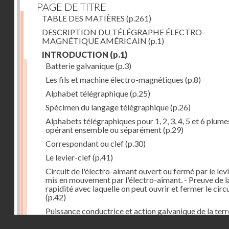
PAGE DE TITRE
TABLE DES MATIÈRES
(p.261)
DESCRIPTION DU TÉLÉGRAPHE ÉLECTRO-
MAGNÉTIQUE AMÉRICAIN
(p.1)
INTRODUCTION
(p.1)
Batterie galvanique
(p.3)
Les fils et machine électro-magnétiques
(p.8)
Alphabet télégraphique
(p.25)
Spécimen du langage télégraphique
(p.26)
Alphabets télégraphiques pour 1, 2, 3, 4, 5 et 6 plume
opérant ensemble ou séparément
(p.29)
Correspondant ou clef
(p.30)
Le levier-clef
(p.41)
Circuit de l'électro-aimant ouvert ou fermé par le lev
mis en mouvement par l'électro-aimant. - Preuve de l
rapidité avec laquelle on peut ouvrir et fermer le circ
(p.42)
Puissance conductrice et action galvanique de la terr
(p.44)
Droits réservés - CNAM