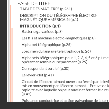
PAGE DE TITRE
TABLE DES MATIÈRES
(p.261)
DESCRIPTION DU TÉLÉGRAPHE ÉLECTRO-
MAGNÉTIQUE AMÉRICAIN
(p.1)
INTRODUCTION
(p.1)
Batterie galvanique
(p.3)
Les fils et machine électro-magnétiques
(p.8)
Alphabet télégraphique
(p.25)
Spécimen du langage télégraphique
(p.26)
Alphabets télégraphiques pour 1, 2, 3, 4, 5 et 6 plume
opérant ensemble ou séparément
(p.29)
Correspondant ou clef
(p.30)
Le levier-clef
(p.41)
Circuit de l'électro-aimant ouvert ou fermé par le lev
mis en mouvement par l'électro-aimant. - Preuve de l
rapidité avec laquelle on peut ouvrir et fermer le circ
(p.42)
Puissance conductrice et action galvanique de la terr
(p.44)
Droits réservés - CNAM