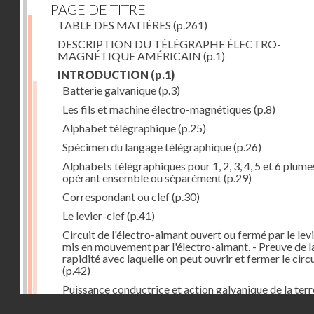
PAGE DE TITRE
TABLE DES MATIÈRES
(p.261)
DESCRIPTION DU TÉLÉGRAPHE ÉLECTRO-
MAGNÉTIQUE AMÉRICAIN
(p.1)
INTRODUCTION
(p.1)
Batterie galvanique
(p.3)
Les fils et machine électro-magnétiques
(p.8)
Alphabet télégraphique
(p.25)
Spécimen du langage télégraphique
(p.26)
Alphabets télégraphiques pour 1, 2, 3, 4, 5 et 6 plume
opérant ensemble ou séparément
(p.29)
Correspondant ou clef
(p.30)
Le levier-clef
(p.41)
Circuit de l'électro-aimant ouvert ou fermé par le lev
mis en mouvement par l'électro-aimant. - Preuve de l
rapidité avec laquelle on peut ouvrir et fermer le circ
(p.42)
Puissance conductrice et action galvanique de la terr
(p.44)
Droits réservés - CNAM