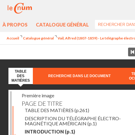
À PROPOS
CATALOGUE GÉNÉRAL
Accueil
Catalogue général
Vail, Alfred (1807-1859) - Le télégraphe élec
TABLE
T
DES
RECHERCHE DANS LE DOCUMENT
OC
MATIÈRES
Première image
PAGE DE TITRE
TABLE DES MATIÈRES
(p.261)
DESCRIPTION DU TÉLÉGRAPHE ÉLECTRO-
MAGNÉTIQUE AMÉRICAIN
(p.1)
INTRODUCTION
(p.1)