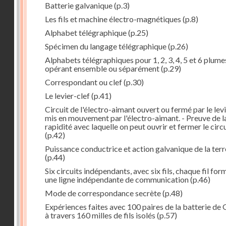
Batterie galvanique
(p.3)
Les fils et machine électro-magnétiques
(p.8)
Alphabet télégraphique
(p.25)
Spécimen du langage télégraphique
(p.26)
Alphabets télégraphiques pour 1, 2, 3, 4, 5 et 6 plume
opérant ensemble ou séparément
(p.29)
Correspondant ou clef
(p.30)
Le levier-clef
(p.41)
Circuit de l'électro-aimant ouvert ou fermé par le lev
mis en mouvement par l'électro-aimant. - Preuve de l
rapidité avec laquelle on peut ouvrir et fermer le circ
(p.42)
Puissance conductrice et action galvanique de la terr
(p.44)
Six circuits indépendants, avec six fils, chaque fil for
une ligne indépendante de communication
(p.46)
Mode de correspondance secrète
(p.48)
Expériences faites avec 100 paires de la batterie de 
à travers 160 milles de fils isolés
(p.57)