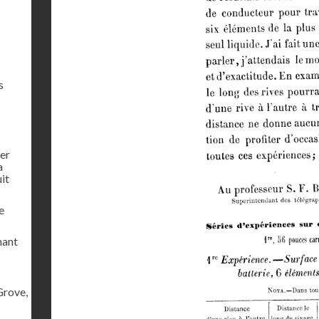
s
ier
a
uit
e
mant
Grove,