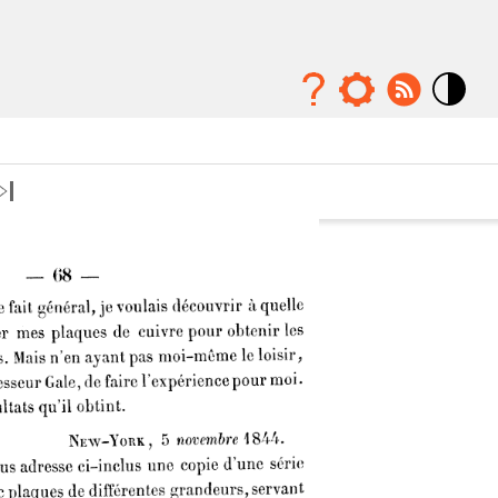
Mode
contraste
élévé