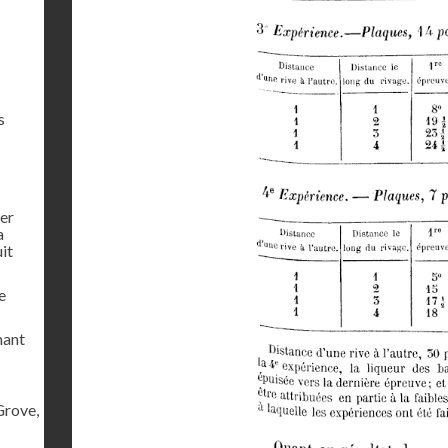
s
ier
a
uit
e
mant
Grove,