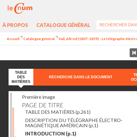
À PROPOS
CATALOGUE GÉNÉRAL
Accueil
Catalogue général
Vail, Alfred (1807-1859) - Le télégraphe élec
TABLE
T
DES
RECHERCHE DANS LE DOCUMENT
OC
MATIÈRES
Première image
PAGE DE TITRE
TABLE DES MATIÈRES
(p.261)
DESCRIPTION DU TÉLÉGRAPHE ÉLECTRO-
MAGNÉTIQUE AMÉRICAIN
(p.1)
INTRODUCTION
(p.1)