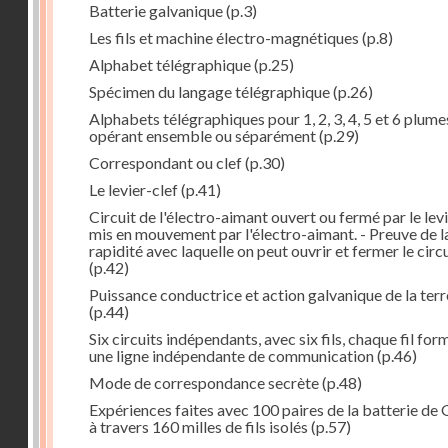
Batterie galvanique
(p.3)
Les fils et machine électro-magnétiques
(p.8)
Alphabet télégraphique
(p.25)
Spécimen du langage télégraphique
(p.26)
Alphabets télégraphiques pour 1, 2, 3, 4, 5 et 6 plume
opérant ensemble ou séparément
(p.29)
Correspondant ou clef
(p.30)
Le levier-clef
(p.41)
Circuit de l'électro-aimant ouvert ou fermé par le lev
mis en mouvement par l'électro-aimant. - Preuve de l
rapidité avec laquelle on peut ouvrir et fermer le circ
(p.42)
Puissance conductrice et action galvanique de la terr
(p.44)
Six circuits indépendants, avec six fils, chaque fil for
une ligne indépendante de communication
(p.46)
Mode de correspondance secrète
(p.48)
Expériences faites avec 100 paires de la batterie de 
à travers 160 milles de fils isolés
(p.57)