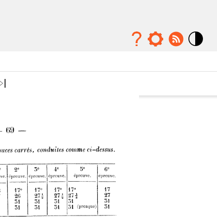
Mode
contraste
élévé