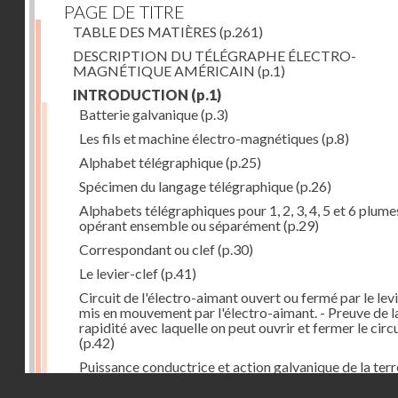
PAGE DE TITRE
TABLE DES MATIÈRES
(p.261)
DESCRIPTION DU TÉLÉGRAPHE ÉLECTRO-
MAGNÉTIQUE AMÉRICAIN
(p.1)
INTRODUCTION
(p.1)
Batterie galvanique
(p.3)
Les fils et machine électro-magnétiques
(p.8)
Alphabet télégraphique
(p.25)
Spécimen du langage télégraphique
(p.26)
Alphabets télégraphiques pour 1, 2, 3, 4, 5 et 6 plume
opérant ensemble ou séparément
(p.29)
Correspondant ou clef
(p.30)
Le levier-clef
(p.41)
Circuit de l'électro-aimant ouvert ou fermé par le lev
mis en mouvement par l'électro-aimant. - Preuve de l
rapidité avec laquelle on peut ouvrir et fermer le circ
(p.42)
Puissance conductrice et action galvanique de la terr
(p.44)
Droits réservés - CNAM