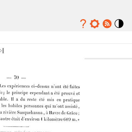
Mode
contraste
élévé