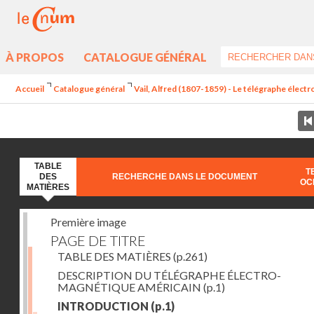
À PROPOS
CATALOGUE GÉNÉRAL
Accueil
Catalogue général
Vail, Alfred (1807-1859) - Le télégraphe élec
TABLE
T
DES
RECHERCHE DANS LE DOCUMENT
OC
MATIÈRES
Première image
PAGE DE TITRE
TABLE DES MATIÈRES
(p.261)
DESCRIPTION DU TÉLÉGRAPHE ÉLECTRO-
MAGNÉTIQUE AMÉRICAIN
(p.1)
INTRODUCTION
(p.1)