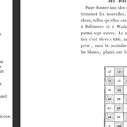
s
ier
a
uit
e
mant
Grove,