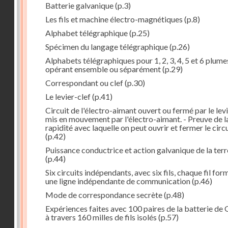
Batterie galvanique
(p.3)
Les fils et machine électro-magnétiques
(p.8)
Alphabet télégraphique
(p.25)
Spécimen du langage télégraphique
(p.26)
Alphabets télégraphiques pour 1, 2, 3, 4, 5 et 6 plume
opérant ensemble ou séparément
(p.29)
Correspondant ou clef
(p.30)
Le levier-clef
(p.41)
Circuit de l'électro-aimant ouvert ou fermé par le lev
mis en mouvement par l'électro-aimant. - Preuve de l
rapidité avec laquelle on peut ouvrir et fermer le circ
(p.42)
Puissance conductrice et action galvanique de la terr
(p.44)
Six circuits indépendants, avec six fils, chaque fil for
une ligne indépendante de communication
(p.46)
Mode de correspondance secrète
(p.48)
Expériences faites avec 100 paires de la batterie de 
à travers 160 milles de fils isolés
(p.57)