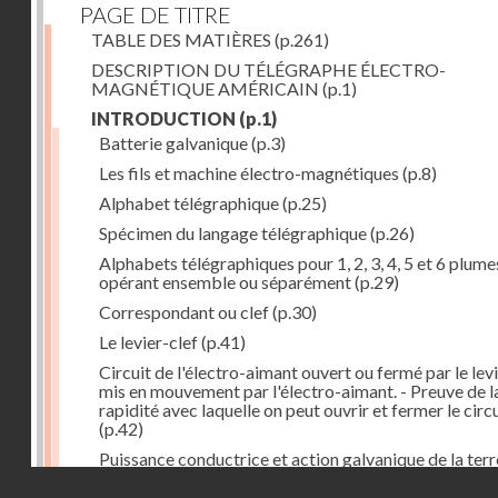
PAGE DE TITRE
TABLE DES MATIÈRES
(p.261)
DESCRIPTION DU TÉLÉGRAPHE ÉLECTRO-
MAGNÉTIQUE AMÉRICAIN
(p.1)
INTRODUCTION
(p.1)
Batterie galvanique
(p.3)
Les fils et machine électro-magnétiques
(p.8)
Alphabet télégraphique
(p.25)
Spécimen du langage télégraphique
(p.26)
Alphabets télégraphiques pour 1, 2, 3, 4, 5 et 6 plume
opérant ensemble ou séparément
(p.29)
Correspondant ou clef
(p.30)
Le levier-clef
(p.41)
Circuit de l'électro-aimant ouvert ou fermé par le lev
mis en mouvement par l'électro-aimant. - Preuve de l
rapidité avec laquelle on peut ouvrir et fermer le circ
(p.42)
Puissance conductrice et action galvanique de la terr
(p.44)
Droits réservés - CNAM