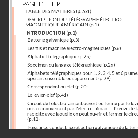
PAGE DE TITRE
TABLE DES MATIÈRES
(p.261)
DESCRIPTION DU TÉLÉGRAPHE ÉLECTRO-
MAGNÉTIQUE AMÉRICAIN
(p.1)
INTRODUCTION
(p.1)
Batterie galvanique
(p.3)
Les fils et machine électro-magnétiques
(p.8)
Alphabet télégraphique
(p.25)
Spécimen du langage télégraphique
(p.26)
Alphabets télégraphiques pour 1, 2, 3, 4, 5 et 6 plume
opérant ensemble ou séparément
(p.29)
Correspondant ou clef
(p.30)
Le levier-clef
(p.41)
Circuit de l'électro-aimant ouvert ou fermé par le lev
mis en mouvement par l'électro-aimant. - Preuve de l
rapidité avec laquelle on peut ouvrir et fermer le circ
(p.42)
Puissance conductrice et action galvanique de la terr
(p.44)
Droits réservés - CNAM