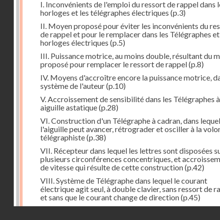
I. Inconvénients de l'emploi du ressort de rappel dans l
horloges et les télégraphes électriques
(p.3)
II. Moyen proposé pour éviter les inconvénients du re
de rappel et pour le remplacer dans les Télégraphes et
horloges électriques
(p.5)
III. Puissance motrice, au moins double, résultant du 
proposé pour remplacer le ressort de rappel
(p.8)
IV. Moyens d'accroître encore la puissance motrice, da
système de l'auteur
(p.10)
V. Accroissement de sensibilité dans les Télégraphes à
aiguille astatique
(p.28)
VI. Construction d'un Télégraphe à cadran, dans leque
l'aiguille peut avancer, rétrograder et osciller à la vol
télégraphiste
(p.38)
VII. Récepteur dans lequel les lettres sont disposées s
plusieurs circonférences concentriques, et accroisse
de vitesse qui résulte de cette construction
(p.42)
VIII. Système de Télégraphe dans lequel le courant
électrique agit seul, à double clavier, sans ressort de r
et sans que le courant change de direction
(p.45)
IX. Examen critique des différents modes de construc
Droits réservés - CNAM
des transmetteurs ou manipulateurs des Télégraphes 