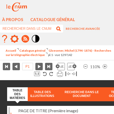
À PROPOS
CATALOGUE GÉNÉRAL
RECHERCHE AVANCÉE
Mode
contraste
Accueil
Catalogue général
Gloesener, Michel (1794-1876) - Recherches
élévé
sur la télégraphie électrique
pl.1 - vue 129/142
110%
TABLE
TABLE DES
RECHERCHE DANS LE
T
DES
ILLUSTRATIONS
DOCUMENT
OC
MATIÈRES
PAGE DE TITRE (Première image)