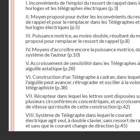
I. Inconvénients de l'emploi du ressort de rappel dans l
horloges et les télégraphes électriques
(p.3)
II. Moyen proposé pour éviter les inconvénients du re
de rappel et pour le remplacer dans les Télégraphes et
horloges électriques
(p.5)
III. Puissance motrice, au moins double, résultant du 
proposé pour remplacer le ressort de rappel
(p.8)
IV. Moyens d'accroître encore la puissance motrice, da
système de l'auteur
(p.10)
V. Accroissement de sensibilité dans les Télégraphes à
aiguille astatique
(p.28)
VI. Construction d'un Télégraphe à cadran, dans leque
l'aiguille peut avancer, rétrograder et osciller à la vol
télégraphiste
(p.38)
VII. Récepteur dans lequel les lettres sont disposées s
plusieurs circonférences concentriques, et accroisse
de vitesse qui résulte de cette construction
(p.42)
VIII. Système de Télégraphe dans lequel le courant
électrique agit seul, à double clavier, sans ressort de r
et sans que le courant change de direction
(p.45)
IX. Examen critique des différents modes de construc
Droits réservés - CNAM
des transmetteurs ou manipulateurs des Télégraphes 