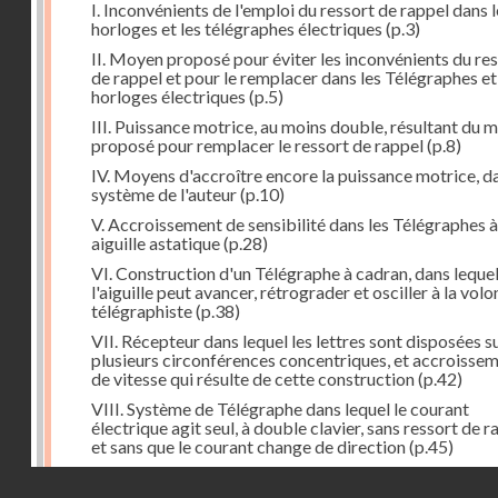
I. Inconvénients de l'emploi du ressort de rappel dans l
horloges et les télégraphes électriques
(p.3)
II. Moyen proposé pour éviter les inconvénients du re
de rappel et pour le remplacer dans les Télégraphes et
horloges électriques
(p.5)
III. Puissance motrice, au moins double, résultant du 
proposé pour remplacer le ressort de rappel
(p.8)
IV. Moyens d'accroître encore la puissance motrice, da
système de l'auteur
(p.10)
V. Accroissement de sensibilité dans les Télégraphes à
aiguille astatique
(p.28)
VI. Construction d'un Télégraphe à cadran, dans leque
l'aiguille peut avancer, rétrograder et osciller à la vol
télégraphiste
(p.38)
VII. Récepteur dans lequel les lettres sont disposées s
plusieurs circonférences concentriques, et accroisse
de vitesse qui résulte de cette construction
(p.42)
VIII. Système de Télégraphe dans lequel le courant
électrique agit seul, à double clavier, sans ressort de r
et sans que le courant change de direction
(p.45)
IX. Examen critique des différents modes de construc
Droits réservés - CNAM
des transmetteurs ou manipulateurs des Télégraphes 