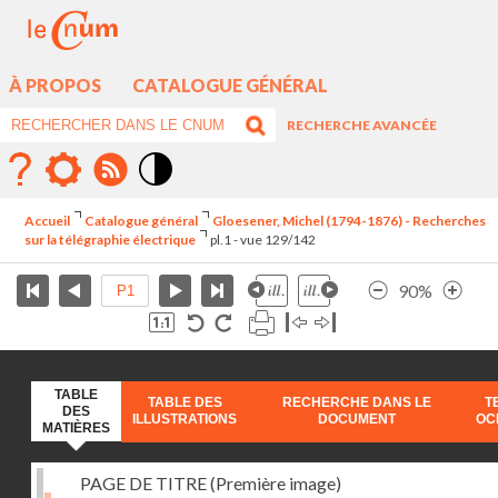
À PROPOS
CATALOGUE GÉNÉRAL
RECHERCHE AVANCÉE
Mode
contraste
Accueil
Catalogue général
Gloesener, Michel (1794-1876) - Recherches
élévé
sur la télégraphie électrique
pl.1 - vue 129/142
90%
TABLE
TABLE DES
RECHERCHE DANS LE
T
DES
ILLUSTRATIONS
DOCUMENT
OC
MATIÈRES
PAGE DE TITRE (Première image)