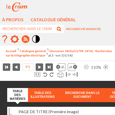
À PROPOS
CATALOGUE GÉNÉRAL
RECHERCHE AVANCÉE
Mode
contraste
Accueil
Catalogue général
Gloesener, Michel (1794-1876) - Recherches
élévé
sur la télégraphie électrique
pl.3 - vue 131/142
110%
TABLE
TABLE DES
RECHERCHE DANS LE
T
DES
ILLUSTRATIONS
DOCUMENT
OC
MATIÈRES
PAGE DE TITRE (Première image)