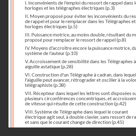
I. Inconvénients de l'emploi du ressort de rappel dans l
horloges et les télégraphes électriques
(p.3)
II. Moyen proposé pour éviter les inconvénients du re
de rappel et pour le remplacer dans les Télégraphes et
horloges électriques
(p.5)
III. Puissance motrice, au moins double, résultant du 
proposé pour remplacer le ressort de rappel
(p.8)
IV. Moyens d'accroître encore la puissance motrice, da
système de l'auteur
(p.10)
V. Accroissement de sensibilité dans les Télégraphes à
aiguille astatique
(p.28)
VI. Construction d'un Télégraphe à cadran, dans leque
l'aiguille peut avancer, rétrograder et osciller à la vol
télégraphiste
(p.38)
VII. Récepteur dans lequel les lettres sont disposées s
plusieurs circonférences concentriques, et accroisse
de vitesse qui résulte de cette construction
(p.42)
VIII. Système de Télégraphe dans lequel le courant
électrique agit seul, à double clavier, sans ressort de r
et sans que le courant change de direction
(p.45)
IX. Examen critique des différents modes de construc
Droits réservés - CNAM
des transmetteurs ou manipulateurs des Télégraphes 