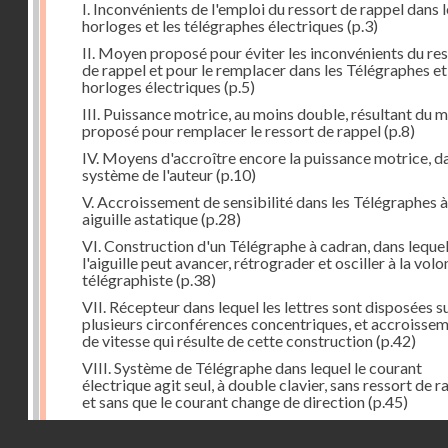
I. Inconvénients de l'emploi du ressort de rappel dans l
horloges et les télégraphes électriques
(p.3)
II. Moyen proposé pour éviter les inconvénients du re
de rappel et pour le remplacer dans les Télégraphes et
horloges électriques
(p.5)
III. Puissance motrice, au moins double, résultant du 
proposé pour remplacer le ressort de rappel
(p.8)
IV. Moyens d'accroître encore la puissance motrice, da
système de l'auteur
(p.10)
V. Accroissement de sensibilité dans les Télégraphes à
aiguille astatique
(p.28)
VI. Construction d'un Télégraphe à cadran, dans leque
l'aiguille peut avancer, rétrograder et osciller à la vol
télégraphiste
(p.38)
VII. Récepteur dans lequel les lettres sont disposées s
plusieurs circonférences concentriques, et accroisse
de vitesse qui résulte de cette construction
(p.42)
VIII. Système de Télégraphe dans lequel le courant
électrique agit seul, à double clavier, sans ressort de r
et sans que le courant change de direction
(p.45)
IX. Examen critique des différents modes de construc
Droits réservés - CNAM
des transmetteurs ou manipulateurs des Télégraphes 