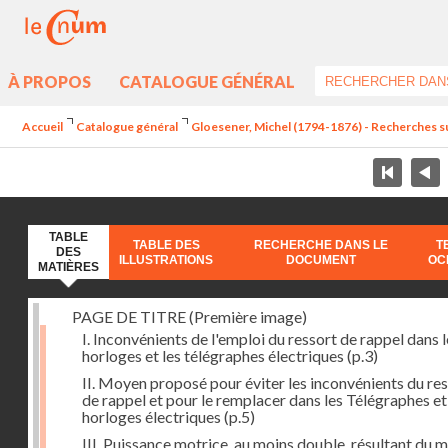
À PROPOS
CATALOGUE GÉNÉRAL
Accueil
Catalogue général
Gloesener, Michel (1794-1876) - Recherches su
TABLE
TABLE DES
RECHERCHE DANS LE
T
DES
ILLUSTRATIONS
DOCUMENT
OC
MATIÈRES
PAGE DE TITRE (Première image)
I. Inconvénients de l'emploi du ressort de rappel dans l
horloges et les télégraphes électriques
(p.3)
II. Moyen proposé pour éviter les inconvénients du re
de rappel et pour le remplacer dans les Télégraphes et
horloges électriques
(p.5)
III. Puissance motrice, au moins double, résultant du 