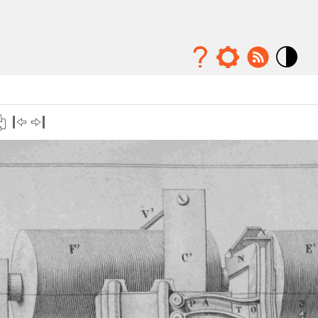
Mode
contraste
élévé