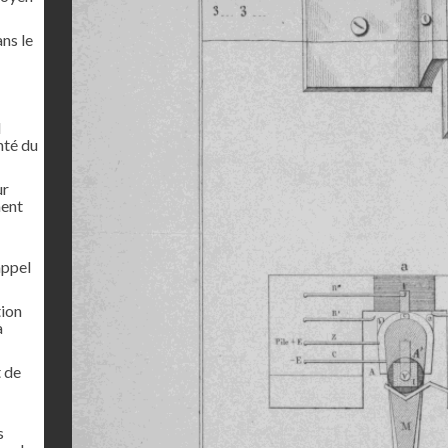
ns le
l
onté du
ur
ment
appel
tion
à
t de
s