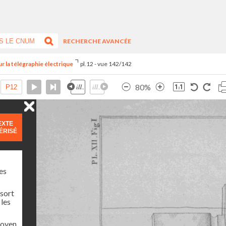
RECHERCHE AVANCÉE
r la télégraphie électrique
pl.12 - vue 142/142
80%
EXTE
ÉRISÉ
es
ssort
 les
moyen