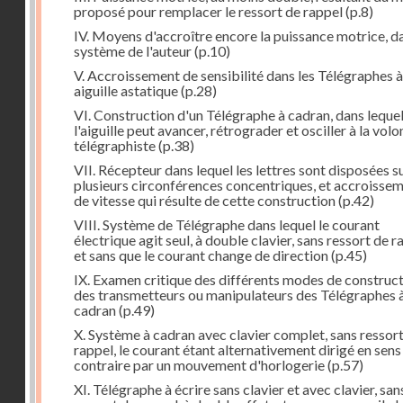
proposé pour remplacer le ressort de rappel
(p.8)
IV. Moyens d'accroître encore la puissance motrice, da
système de l'auteur
(p.10)
V. Accroissement de sensibilité dans les Télégraphes à
aiguille astatique
(p.28)
VI. Construction d'un Télégraphe à cadran, dans leque
l'aiguille peut avancer, rétrograder et osciller à la vol
télégraphiste
(p.38)
VII. Récepteur dans lequel les lettres sont disposées s
plusieurs circonférences concentriques, et accroisse
de vitesse qui résulte de cette construction
(p.42)
VIII. Système de Télégraphe dans lequel le courant
électrique agit seul, à double clavier, sans ressort de r
et sans que le courant change de direction
(p.45)
IX. Examen critique des différents modes de construc
des transmetteurs ou manipulateurs des Télégraphes 
cadran
(p.49)
X. Système à cadran avec clavier complet, sans ressor
rappel, le courant étant alternativement dirigé en sens
contraire par un mouvement d'horlogerie
(p.57)
XI. Télégraphe à écrire sans clavier et avec clavier, san