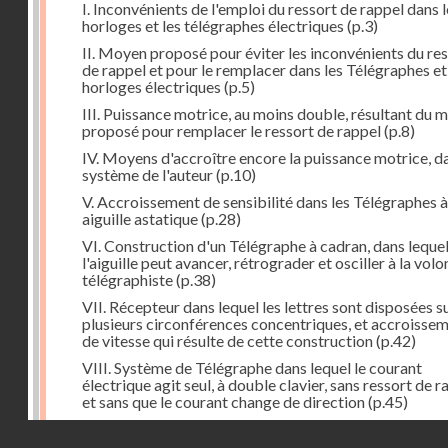
I. Inconvénients de l'emploi du ressort de rappel dans l
horloges et les télégraphes électriques
(p.3)
II. Moyen proposé pour éviter les inconvénients du re
de rappel et pour le remplacer dans les Télégraphes et
horloges électriques
(p.5)
III. Puissance motrice, au moins double, résultant du 
proposé pour remplacer le ressort de rappel
(p.8)
IV. Moyens d'accroître encore la puissance motrice, da
système de l'auteur
(p.10)
V. Accroissement de sensibilité dans les Télégraphes à
aiguille astatique
(p.28)
VI. Construction d'un Télégraphe à cadran, dans leque
l'aiguille peut avancer, rétrograder et osciller à la vol
télégraphiste
(p.38)
VII. Récepteur dans lequel les lettres sont disposées s
plusieurs circonférences concentriques, et accroisse
de vitesse qui résulte de cette construction
(p.42)
VIII. Système de Télégraphe dans lequel le courant
électrique agit seul, à double clavier, sans ressort de r
et sans que le courant change de direction
(p.45)
IX. Examen critique des différents modes de construc
Droits réservés - CNAM
des transmetteurs ou manipulateurs des Télégraphes 