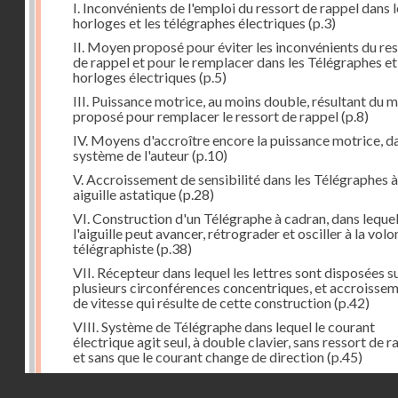
I. Inconvénients de l'emploi du ressort de rappel dans l
horloges et les télégraphes électriques
(p.3)
II. Moyen proposé pour éviter les inconvénients du re
de rappel et pour le remplacer dans les Télégraphes et
horloges électriques
(p.5)
III. Puissance motrice, au moins double, résultant du 
proposé pour remplacer le ressort de rappel
(p.8)
IV. Moyens d'accroître encore la puissance motrice, da
système de l'auteur
(p.10)
V. Accroissement de sensibilité dans les Télégraphes à
aiguille astatique
(p.28)
VI. Construction d'un Télégraphe à cadran, dans leque
l'aiguille peut avancer, rétrograder et osciller à la vol
télégraphiste
(p.38)
VII. Récepteur dans lequel les lettres sont disposées s
plusieurs circonférences concentriques, et accroisse
de vitesse qui résulte de cette construction
(p.42)
VIII. Système de Télégraphe dans lequel le courant
électrique agit seul, à double clavier, sans ressort de r
et sans que le courant change de direction
(p.45)
IX. Examen critique des différents modes de construc
Droits réservés - CNAM
des transmetteurs ou manipulateurs des Télégraphes 