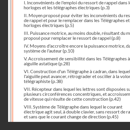
I. Inconvénients de l'emploi du ressort de rappel dans l
horloges et les télégraphes électriques
(p.3)
II. Moyen proposé pour éviter les inconvénients du re
de rappel et pour le remplacer dans les Télégraphes et
horloges électriques
(p.5)
III. Puissance motrice, au moins double, résultant du 
proposé pour remplacer le ressort de rappel
(p.8)
IV. Moyens d'accroître encore la puissance motrice, da
système de l'auteur
(p.10)
V. Accroissement de sensibilité dans les Télégraphes à
aiguille astatique
(p.28)
VI. Construction d'un Télégraphe à cadran, dans leque
l'aiguille peut avancer, rétrograder et osciller à la vol
télégraphiste
(p.38)
VII. Récepteur dans lequel les lettres sont disposées s
plusieurs circonférences concentriques, et accroisse
de vitesse qui résulte de cette construction
(p.42)
VIII. Système de Télégraphe dans lequel le courant
électrique agit seul, à double clavier, sans ressort de r
et sans que le courant change de direction
(p.45)
IX. Examen critique des différents modes de construc
Droits réservés - CNAM
des transmetteurs ou manipulateurs des Télégraphes 