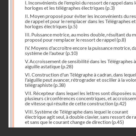
I. Inconvénients de l'emploi du ressort de rappel dans l
horloges et les télégraphes électriques
(p.3)
II. Moyen proposé pour éviter les inconvénients du re
de rappel et pour le remplacer dans les Télégraphes et
horloges électriques
(p.5)
III. Puissance motrice, au moins double, résultant du 
proposé pour remplacer le ressort de rappel
(p.8)
IV. Moyens d'accroître encore la puissance motrice, da
système de l'auteur
(p.10)
V. Accroissement de sensibilité dans les Télégraphes à
aiguille astatique
(p.28)
VI. Construction d'un Télégraphe à cadran, dans leque
l'aiguille peut avancer, rétrograder et osciller à la vol
télégraphiste
(p.38)
VII. Récepteur dans lequel les lettres sont disposées s
plusieurs circonférences concentriques, et accroisse
de vitesse qui résulte de cette construction
(p.42)
VIII. Système de Télégraphe dans lequel le courant
électrique agit seul, à double clavier, sans ressort de r
et sans que le courant change de direction
(p.45)
IX. Examen critique des différents modes de construc
Droits réservés - CNAM
des transmetteurs ou manipulateurs des Télégraphes 