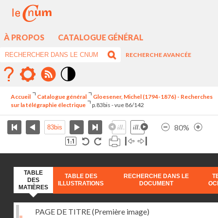
À PROPOS
CATALOGUE GÉNÉRAL
RECHERCHE AVANCÉE
Mode
contraste
Accueil
Catalogue général
Gloesener, Michel (1794-1876) - Recherches
élévé
sur la télégraphie électrique
p.83bis - vue 86/142
80%
TABLE
TABLE DES
RECHERCHE DANS LE
T
DES
ILLUSTRATIONS
DOCUMENT
OC
MATIÈRES
PAGE DE TITRE (Première image)