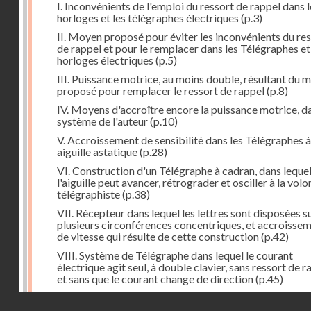
I. Inconvénients de l'emploi du ressort de rappel dans l
horloges et les télégraphes électriques
(p.3)
II. Moyen proposé pour éviter les inconvénients du re
de rappel et pour le remplacer dans les Télégraphes et
horloges électriques
(p.5)
III. Puissance motrice, au moins double, résultant du 
proposé pour remplacer le ressort de rappel
(p.8)
IV. Moyens d'accroître encore la puissance motrice, da
système de l'auteur
(p.10)
V. Accroissement de sensibilité dans les Télégraphes à
aiguille astatique
(p.28)
VI. Construction d'un Télégraphe à cadran, dans leque
l'aiguille peut avancer, rétrograder et osciller à la vol
télégraphiste
(p.38)
VII. Récepteur dans lequel les lettres sont disposées s
plusieurs circonférences concentriques, et accroisse
de vitesse qui résulte de cette construction
(p.42)
VIII. Système de Télégraphe dans lequel le courant
électrique agit seul, à double clavier, sans ressort de r
et sans que le courant change de direction
(p.45)
IX. Examen critique des différents modes de construc
Droits réservés - CNAM
des transmetteurs ou manipulateurs des Télégraphes 