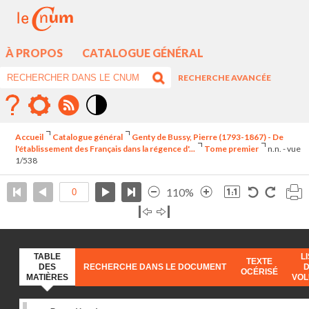
À PROPOS
CATALOGUE GÉNÉRAL
RECHERCHE AVANCÉE
Mode
contraste
Accueil
Catalogue général
Genty de Bussy, Pierre (1793-1867) - De
élévé
l'établissement des Français dans la régence d'...
Tome premier
n.n. - vue
1/538
110%
TABLE
L
TEXTE
DES
RECHERCHE DANS LE DOCUMENT
OCÉRISÉ
MATIÈRES
VO