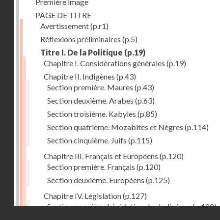
Première image
PAGE DE TITRE
Avertissement
(p.r1)
Réflexions préliminaires
(p.5)
Titre I. De la Politique
(p.19)
Chapitre I. Considérations générales
(p.19)
Chapitre II. Indigènes
(p.43)
Section première. Maures
(p.43)
Section deuxième. Arabes
(p.63)
Section troisième. Kabyles
(p.85)
Section quatrième. Mozabites et Nègres
(p.114)
Section cinquième. Juifs
(p.115)
Chapitre III. Français et Européens
(p.120)
Section première. Français
(p.120)
Section deuxième. Européens
(p.125)
Chapitre IV. Législation
(p.127)
Section première. Législation des Indigènes
(p.128)
Droits réservés - CNAM
Section deuxième. Législation actuelle de la Régenc