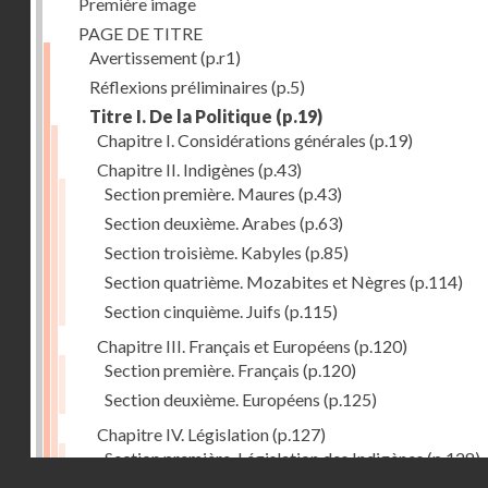
Première image
PAGE DE TITRE
Avertissement
(p.r1)
Réflexions préliminaires
(p.5)
Titre I. De la Politique
(p.19)
Chapitre I. Considérations générales
(p.19)
Chapitre II. Indigènes
(p.43)
Section première. Maures
(p.43)
Section deuxième. Arabes
(p.63)
Section troisième. Kabyles
(p.85)
Section quatrième. Mozabites et Nègres
(p.114)
Section cinquième. Juifs
(p.115)
Chapitre III. Français et Européens
(p.120)
Section première. Français
(p.120)
Section deuxième. Européens
(p.125)
Chapitre IV. Législation
(p.127)
Section première. Législation des Indigènes
(p.128)
Droits réservés - CNAM
Section deuxième. Législation actuelle de la Régenc