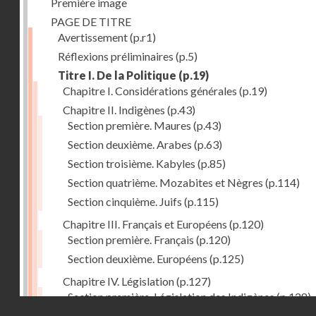
Première image
PAGE DE TITRE
Avertissement
(p.r1)
Réflexions préliminaires
(p.5)
Titre I. De la Politique
(p.19)
Chapitre I. Considérations générales
(p.19)
Chapitre II. Indigènes
(p.43)
Section première. Maures
(p.43)
Section deuxième. Arabes
(p.63)
Section troisième. Kabyles
(p.85)
Section quatrième. Mozabites et Nègres
(p.114)
Section cinquième. Juifs
(p.115)
Chapitre III. Français et Européens
(p.120)
Section première. Français
(p.120)
Section deuxième. Européens
(p.125)
Chapitre IV. Législation
(p.127)
Section première. Législation des Indigènes
(p.128)
Droits réservés - CNAM
Section deuxième. Législation actuelle de la Régenc