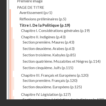
Première image
PAGE DE TITRE
Avertissement
(p.r1)
Réflexions préliminaires
(p.5)
Titre I. De la Politique
(p.19)
Chapitre I. Considérations générales
(p.19)
Chapitre II. Indigènes
(p.43)
Section première. Maures
(p.43)
Section deuxième. Arabes
(p.63)
Section troisième. Kabyles
(p.85)
Section quatrième. Mozabites et Nègres
(p.114)
Section cinquième. Juifs
(p.115)
Chapitre III. Français et Européens
(p.120)
Section première. Français
(p.120)
Section deuxième. Européens
(p.125)
Chapitre IV. Législation
(p.127)
Section première. Législation des Indigènes
(p.128)
Droits réservés - CNAM
Section deuxième. Législation actuelle de la Régenc