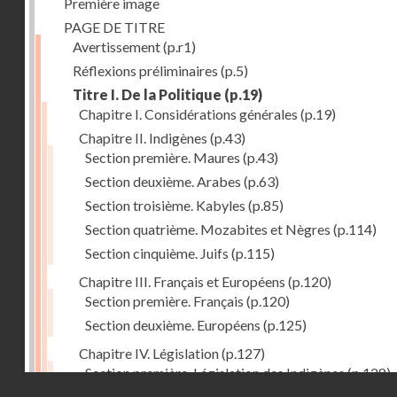
Première image
PAGE DE TITRE
Avertissement
(p.r1)
Réflexions préliminaires
(p.5)
Titre I. De la Politique
(p.19)
Chapitre I. Considérations générales
(p.19)
Chapitre II. Indigènes
(p.43)
Section première. Maures
(p.43)
Section deuxième. Arabes
(p.63)
Section troisième. Kabyles
(p.85)
Section quatrième. Mozabites et Nègres
(p.114)
Section cinquième. Juifs
(p.115)
Chapitre III. Français et Européens
(p.120)
Section première. Français
(p.120)
Section deuxième. Européens
(p.125)
Chapitre IV. Législation
(p.127)
Section première. Législation des Indigènes
(p.128)
Droits réservés - CNAM
Section deuxième. Législation actuelle de la Régenc