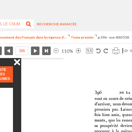
RECHERCHE AVANCÉE
issement des Français dans la régence d'...
Tome premier
p.396 - vue 400/538
110%
ISTE
DES
LUMES