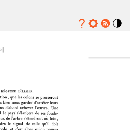
Mode
contraste
élévé