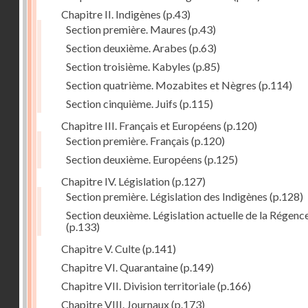
Chapitre II. Indigènes
(p.43)
Section première. Maures
(p.43)
Section deuxième. Arabes
(p.63)
Section troisième. Kabyles
(p.85)
Section quatrième. Mozabites et Nègres
(p.114)
Section cinquième. Juifs
(p.115)
Chapitre III. Français et Européens
(p.120)
Section première. Français
(p.120)
Section deuxième. Européens
(p.125)
Chapitre IV. Législation
(p.127)
Section première. Législation des Indigènes
(p.128)
Section deuxième. Législation actuelle de la Régenc
(p.133)
Chapitre V. Culte
(p.141)
Chapitre VI. Quarantaine
(p.149)
Chapitre VII. Division territoriale
(p.166)
Chapitre VIII. Journaux
(p.173)