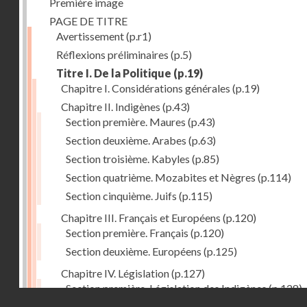
Première image
PAGE DE TITRE
Avertissement
(p.r1)
Réflexions préliminaires
(p.5)
Titre I. De la Politique
(p.19)
Chapitre I. Considérations générales
(p.19)
Chapitre II. Indigènes
(p.43)
Section première. Maures
(p.43)
Section deuxième. Arabes
(p.63)
Section troisième. Kabyles
(p.85)
Section quatrième. Mozabites et Nègres
(p.114)
Section cinquième. Juifs
(p.115)
Chapitre III. Français et Européens
(p.120)
Section première. Français
(p.120)
Section deuxième. Européens
(p.125)
Chapitre IV. Législation
(p.127)
Section première. Législation des Indigènes
(p.128)
Droits réservés - CNAM
Section deuxième. Législation actuelle de la Régenc