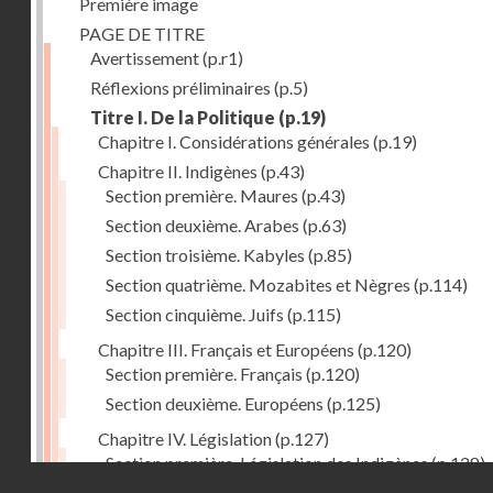
Première image
PAGE DE TITRE
Avertissement
(p.r1)
Réflexions préliminaires
(p.5)
Titre I. De la Politique
(p.19)
Chapitre I. Considérations générales
(p.19)
Chapitre II. Indigènes
(p.43)
Section première. Maures
(p.43)
Section deuxième. Arabes
(p.63)
Section troisième. Kabyles
(p.85)
Section quatrième. Mozabites et Nègres
(p.114)
Section cinquième. Juifs
(p.115)
Chapitre III. Français et Européens
(p.120)
Section première. Français
(p.120)
Section deuxième. Européens
(p.125)
Chapitre IV. Législation
(p.127)
Section première. Législation des Indigènes
(p.128)
Droits réservés - CNAM
Section deuxième. Législation actuelle de la Régenc