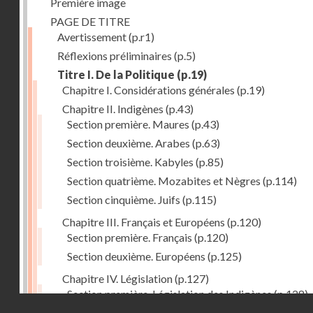
Première image
PAGE DE TITRE
Avertissement
(p.r1)
Réflexions préliminaires
(p.5)
Titre I. De la Politique
(p.19)
Chapitre I. Considérations générales
(p.19)
Chapitre II. Indigènes
(p.43)
Section première. Maures
(p.43)
Section deuxième. Arabes
(p.63)
Section troisième. Kabyles
(p.85)
Section quatrième. Mozabites et Nègres
(p.114)
Section cinquième. Juifs
(p.115)
Chapitre III. Français et Européens
(p.120)
Section première. Français
(p.120)
Section deuxième. Européens
(p.125)
Chapitre IV. Législation
(p.127)
Section première. Législation des Indigènes
(p.128)
Droits réservés - CNAM
Section deuxième. Législation actuelle de la Régenc