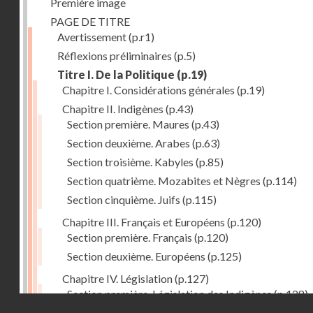
Première image
PAGE DE TITRE
Avertissement
(p.r1)
Réflexions préliminaires
(p.5)
Titre I. De la Politique
(p.19)
Chapitre I. Considérations générales
(p.19)
Chapitre II. Indigènes
(p.43)
Section première. Maures
(p.43)
Section deuxième. Arabes
(p.63)
Section troisième. Kabyles
(p.85)
Section quatrième. Mozabites et Nègres
(p.114)
Section cinquième. Juifs
(p.115)
Chapitre III. Français et Européens
(p.120)
Section première. Français
(p.120)
Section deuxième. Européens
(p.125)
Chapitre IV. Législation
(p.127)
Section première. Législation des Indigènes
(p.128)
Droits réservés - CNAM
Section deuxième. Législation actuelle de la Régenc