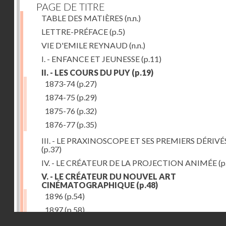
PAGE DE TITRE
TABLE DES MATIÈRES
(n.n.)
LETTRE-PRÉFACE
(p.5)
VIE D'EMILE REYNAUD
(n.n.)
I. - ENFANCE ET JEUNESSE
(p.11)
II. - LES COURS DU PUY
(p.19)
1873-74
(p.27)
1874-75
(p.29)
1875-76
(p.32)
1876-77
(p.35)
III. - LE PRAXINOSCOPE ET SES PREMIERS DÉRIVÉ
(p.37)
IV. - LE CRÉATEUR DE LA PROJECTION ANIMÉE
(p
V. - LE CRÉATEUR DU NOUVEL ART
CINÉMATOGRAPHIQUE
(p.48)
1896
(p.54)
1897
(p.58)
Droits réservés - CNAM
VI. - PROMÉTHÉE ENCHAINÉ
(p.61)