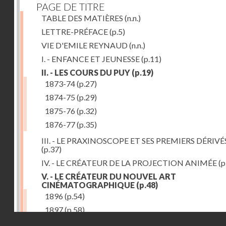
PAGE DE TITRE
TABLE DES MATIÈRES
(n.n.)
LETTRE-PRÉFACE
(p.5)
VIE D'EMILE REYNAUD
(n.n.)
I. - ENFANCE ET JEUNESSE
(p.11)
II. - LES COURS DU PUY
(p.19)
1873-74
(p.27)
1874-75
(p.29)
1875-76
(p.32)
1876-77
(p.35)
III. - LE PRAXINOSCOPE ET SES PREMIERS DÉRIVÉ
(p.37)
IV. - LE CRÉATEUR DE LA PROJECTION ANIMÉE
(p
V. - LE CRÉATEUR DU NOUVEL ART
CINÉMATOGRAPHIQUE
(p.48)
1896
(p.54)
1897
(p.58)
Droits réservés - CNAM
VI. - PROMÉTHÉE ENCHAINÉ
(p.61)