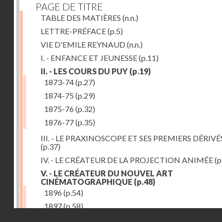
PAGE DE TITRE
TABLE DES MATIÈRES
(n.n.)
LETTRE-PRÉFACE
(p.5)
VIE D'EMILE REYNAUD
(n.n.)
I. - ENFANCE ET JEUNESSE
(p.11)
II. - LES COURS DU PUY
(p.19)
1873-74
(p.27)
1874-75
(p.29)
1875-76
(p.32)
1876-77
(p.35)
III. - LE PRAXINOSCOPE ET SES PREMIERS DÉRIVÉ
(p.37)
IV. - LE CRÉATEUR DE LA PROJECTION ANIMÉE
(p
V. - LE CRÉATEUR DU NOUVEL ART
CINÉMATOGRAPHIQUE
(p.48)
1896
(p.54)
1897
(p.58)
Droits réservés - CNAM
VI. - PROMÉTHÉE ENCHAINÉ
(p.61)