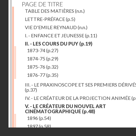
PAGE DE TITRE
TABLE DES MATIÈRES
(n.n.)
LETTRE-PRÉFACE
(p.5)
VIE D'EMILE REYNAUD
(n.n.)
I. - ENFANCE ET JEUNESSE
(p.11)
II. - LES COURS DU PUY
(p.19)
1873-74
(p.27)
1874-75
(p.29)
1875-76
(p.32)
1876-77
(p.35)
III. - LE PRAXINOSCOPE ET SES PREMIERS DÉRIVÉ
(p.37)
IV. - LE CRÉATEUR DE LA PROJECTION ANIMÉE
(p
V. - LE CRÉATEUR DU NOUVEL ART
CINÉMATOGRAPHIQUE
(p.48)
1896
(p.54)
1897
(p.58)
Droits réservés - CNAM
VI. - PROMÉTHÉE ENCHAINÉ
(p.61)