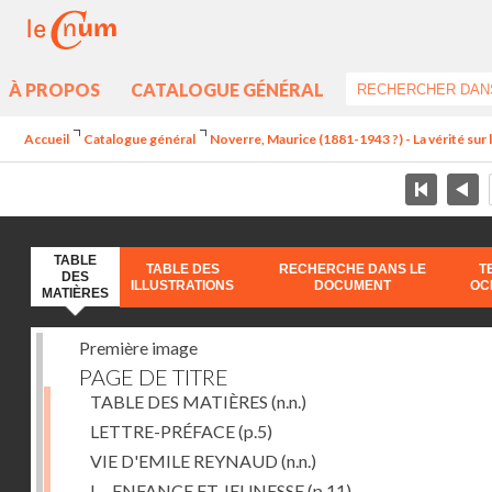
À PROPOS
CATALOGUE GÉNÉRAL
Accueil
Catalogue général
Noverre, Maurice (1881-1943 ?) - La vérité sur l'
TABLE
TABLE DES
RECHERCHE DANS LE
T
DES
ILLUSTRATIONS
DOCUMENT
OC
MATIÈRES
Première image
PAGE DE TITRE
TABLE DES MATIÈRES
(n.n.)
LETTRE-PRÉFACE
(p.5)
VIE D'EMILE REYNAUD
(n.n.)
I. - ENFANCE ET JEUNESSE
(p.11)