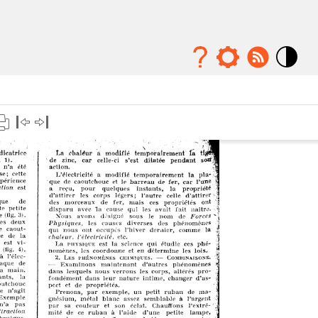
Mode
contraste
élévé