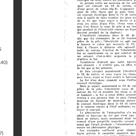
S
.40)
7)