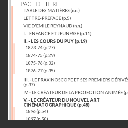
PAGE DE TITRE
TABLE DES MATIÈRES
(n.n.)
LETTRE-PRÉFACE
(p.5)
VIE D'EMILE REYNAUD
(n.n.)
I. - ENFANCE ET JEUNESSE
(p.11)
II. - LES COURS DU PUY
(p.19)
1873-74
(p.27)
1874-75
(p.29)
1875-76
(p.32)
1876-77
(p.35)
III. - LE PRAXINOSCOPE ET SES PREMIERS DÉRIVÉ
(p.37)
IV. - LE CRÉATEUR DE LA PROJECTION ANIMÉE
(p
V. - LE CRÉATEUR DU NOUVEL ART
CINÉMATOGRAPHIQUE
(p.48)
1896
(p.54)
1897
(p.58)
Droits réservés - CNAM
VI. - PROMÉTHÉE ENCHAINÉ
(p.61)