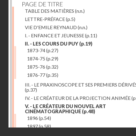
PAGE DE TITRE
TABLE DES MATIÈRES
(n.n.)
LETTRE-PRÉFACE
(p.5)
VIE D'EMILE REYNAUD
(n.n.)
I. - ENFANCE ET JEUNESSE
(p.11)
II. - LES COURS DU PUY
(p.19)
1873-74
(p.27)
1874-75
(p.29)
1875-76
(p.32)
1876-77
(p.35)
III. - LE PRAXINOSCOPE ET SES PREMIERS DÉRIVÉ
(p.37)
IV. - LE CRÉATEUR DE LA PROJECTION ANIMÉE
(p
V. - LE CRÉATEUR DU NOUVEL ART
CINÉMATOGRAPHIQUE
(p.48)
1896
(p.54)
1897
(p.58)
Droits réservés - CNAM
VI. - PROMÉTHÉE ENCHAINÉ
(p.61)