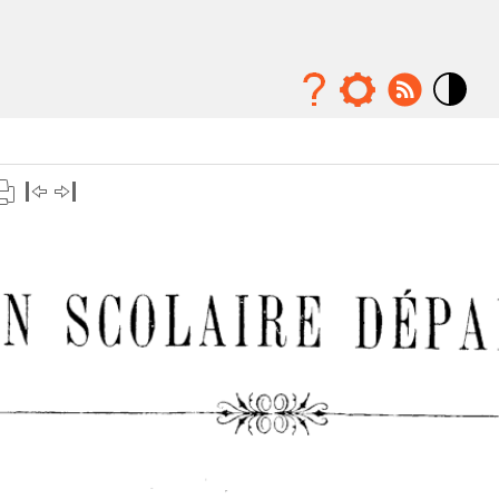
Mode
contraste
élévé