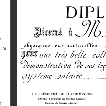
S
.40)
7)