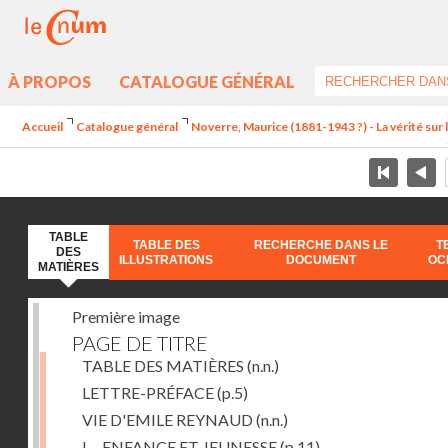
À PROPOS
CATALOGUE GÉNÉRAL
Accueil
Catalogue général
Noverre, Maurice (1881-1943 ?) - La vérité sur l'
TABLE
TABLE DES
RECHERCHE DANS LE
T
DES
ILLUSTRATIONS
DOCUMENT
OC
MATIÈRES
Première image
PAGE DE TITRE
TABLE DES MATIÈRES
(n.n.)
LETTRE-PRÉFACE
(p.5)
VIE D'EMILE REYNAUD
(n.n.)
I. - ENFANCE ET JEUNESSE
(p.11)