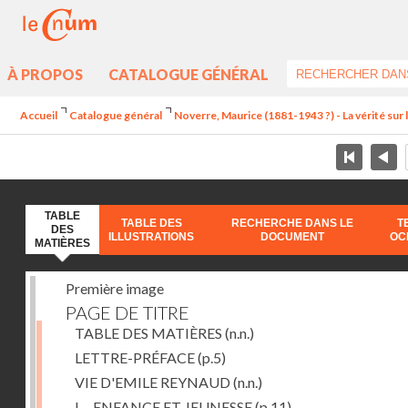
À PROPOS
CATALOGUE GÉNÉRAL
Accueil
Catalogue général
Noverre, Maurice (1881-1943 ?) - La vérité sur l'
TABLE
TABLE DES
RECHERCHE DANS LE
T
DES
ILLUSTRATIONS
DOCUMENT
OC
MATIÈRES
Première image
PAGE DE TITRE
TABLE DES MATIÈRES
(n.n.)
LETTRE-PRÉFACE
(p.5)
VIE D'EMILE REYNAUD
(n.n.)
I. - ENFANCE ET JEUNESSE
(p.11)