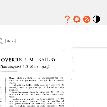
Mode
contraste
élévé