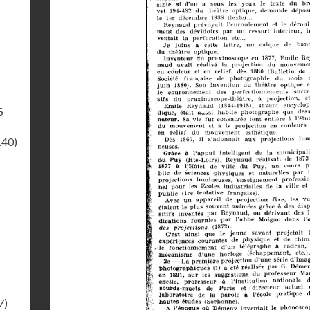
S
.40)
7)