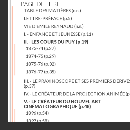
PAGE DE TITRE
TABLE DES MATIÈRES
(n.n.)
LETTRE-PRÉFACE
(p.5)
VIE D'EMILE REYNAUD
(n.n.)
I. - ENFANCE ET JEUNESSE
(p.11)
II. - LES COURS DU PUY
(p.19)
1873-74
(p.27)
1874-75
(p.29)
1875-76
(p.32)
1876-77
(p.35)
III. - LE PRAXINOSCOPE ET SES PREMIERS DÉRIVÉ
(p.37)
IV. - LE CRÉATEUR DE LA PROJECTION ANIMÉE
(p
V. - LE CRÉATEUR DU NOUVEL ART
CINÉMATOGRAPHIQUE
(p.48)
1896
(p.54)
1897
(p.58)
Droits réservés - CNAM
VI. - PROMÉTHÉE ENCHAINÉ
(p.61)