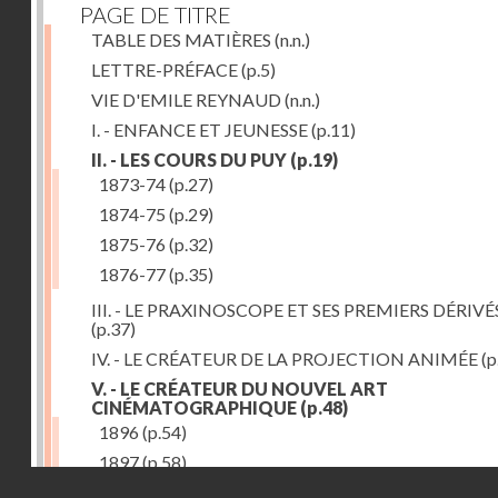
PAGE DE TITRE
TABLE DES MATIÈRES
(n.n.)
LETTRE-PRÉFACE
(p.5)
VIE D'EMILE REYNAUD
(n.n.)
I. - ENFANCE ET JEUNESSE
(p.11)
II. - LES COURS DU PUY
(p.19)
1873-74
(p.27)
1874-75
(p.29)
1875-76
(p.32)
1876-77
(p.35)
III. - LE PRAXINOSCOPE ET SES PREMIERS DÉRIVÉ
(p.37)
IV. - LE CRÉATEUR DE LA PROJECTION ANIMÉE
(p
V. - LE CRÉATEUR DU NOUVEL ART
CINÉMATOGRAPHIQUE
(p.48)
1896
(p.54)
1897
(p.58)
Droits réservés - CNAM
VI. - PROMÉTHÉE ENCHAINÉ
(p.61)