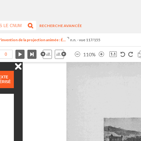
RECHERCHE AVANCÉE
invention de la projection animée : É...
n.n. - vue 117/155
110%
EXTE
ÉRISÉ