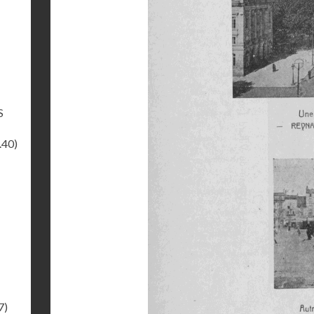
S
.40)
7)