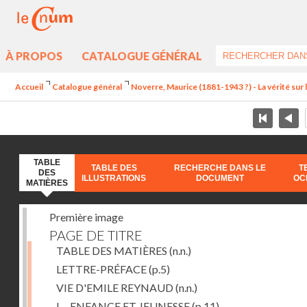
À PROPOS
CATALOGUE GÉNÉRAL
Accueil
Catalogue général
Noverre, Maurice (1881-1943 ?) - La vérité sur l'
TABLE
TABLE DES
RECHERCHE DANS LE
T
DES
ILLUSTRATIONS
DOCUMENT
OC
MATIÈRES
Première image
PAGE DE TITRE
TABLE DES MATIÈRES
(n.n.)
LETTRE-PRÉFACE
(p.5)
VIE D'EMILE REYNAUD
(n.n.)
I. - ENFANCE ET JEUNESSE
(p.11)