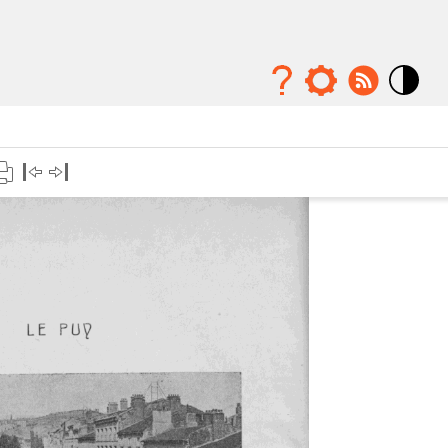
Mode
contraste
élévé