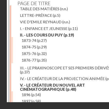
PAGE DE TITRE
TABLE DES MATIÈRES
(n.n.)
LETTRE-PRÉFACE
(p.5)
VIE D'EMILE REYNAUD
(n.n.)
I. - ENFANCE ET JEUNESSE
(p.11)
II. - LES COURS DU PUY
(p.19)
1873-74
(p.27)
1874-75
(p.29)
1875-76
(p.32)
1876-77
(p.35)
III. - LE PRAXINOSCOPE ET SES PREMIERS DÉRIVÉ
(p.37)
IV. - LE CRÉATEUR DE LA PROJECTION ANIMÉE
(p
V. - LE CRÉATEUR DU NOUVEL ART
CINÉMATOGRAPHIQUE
(p.48)
1896
(p.54)
1897
(p.58)
Droits réservés - CNAM
VI. - PROMÉTHÉE ENCHAINÉ
(p.61)